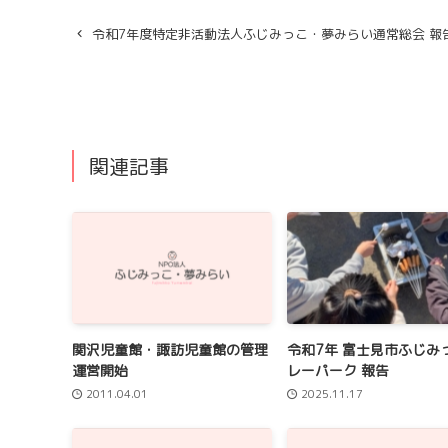
令和7年度特定非活動法人ふじみっこ・夢みらい通常総会 報
関連記事
関沢児童館・諏訪児童館の管理
令和7年 富士見市ふじみ
運営開始
レーパーク 報告
2011.04.01
2025.11.17